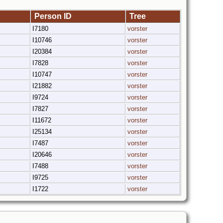
Person ID
Tree
I7180
vorster
I10746
vorster
I20384
vorster
I7828
vorster
I10747
vorster
I21882
vorster
I9724
vorster
I7827
vorster
I11672
vorster
I25134
vorster
I7487
vorster
I20646
vorster
I7488
vorster
I9725
vorster
I1722
vorster