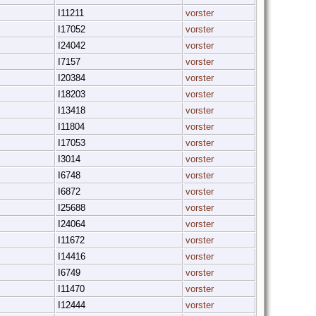
n
I11211
vorster
n
I17052
vorster
n
I24042
vorster
n
I7157
vorster
n
I20384
vorster
n
I18203
vorster
n
I13418
vorster
n
I11804
vorster
n
I17053
vorster
n
I3014
vorster
n
I6748
vorster
n
I6872
vorster
n
I25688
vorster
n
I24064
vorster
n
I11672
vorster
n
I14416
vorster
n
I6749
vorster
n
I11470
vorster
n
I12444
vorster