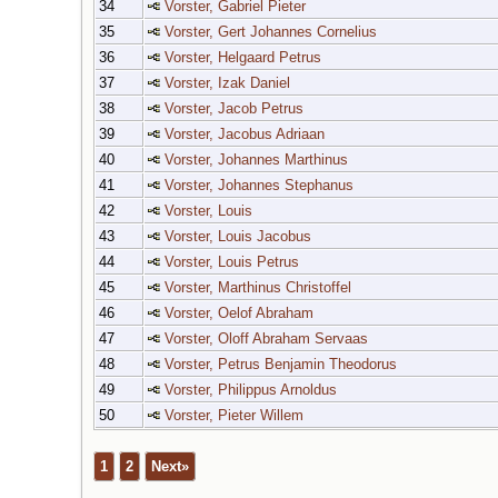
34
Vorster, Gabriel Pieter
35
Vorster, Gert Johannes Cornelius
36
Vorster, Helgaard Petrus
37
Vorster, Izak Daniel
38
Vorster, Jacob Petrus
39
Vorster, Jacobus Adriaan
40
Vorster, Johannes Marthinus
41
Vorster, Johannes Stephanus
42
Vorster, Louis
43
Vorster, Louis Jacobus
44
Vorster, Louis Petrus
45
Vorster, Marthinus Christoffel
46
Vorster, Oelof Abraham
47
Vorster, Oloff Abraham Servaas
48
Vorster, Petrus Benjamin Theodorus
49
Vorster, Philippus Arnoldus
50
Vorster, Pieter Willem
1
2
Next»