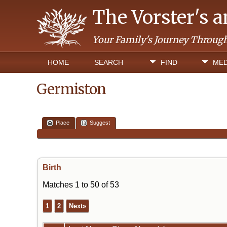
The Vorster's 
Your Family's Journey Throug
HOME
SEARCH
FIND
MED
Germiston
Place
Suggest
Birth
Matches 1 to 50 of 53
1
2
Next»