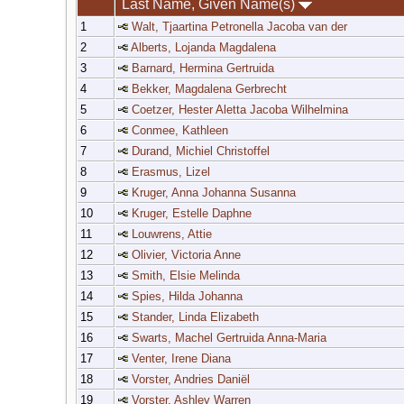
Last Name, Given Name(s)
1
Walt, Tjaartina Petronella Jacoba van der
2
Alberts, Lojanda Magdalena
3
Barnard, Hermina Gertruida
4
Bekker, Magdalena Gerbrecht
5
Coetzer, Hester Aletta Jacoba Wilhelmina
6
Conmee, Kathleen
7
Durand, Michiel Christoffel
8
Erasmus, Lizel
9
Kruger, Anna Johanna Susanna
10
Kruger, Estelle Daphne
11
Louwrens, Attie
12
Olivier, Victoria Anne
13
Smith, Elsie Melinda
14
Spies, Hilda Johanna
15
Stander, Linda Elizabeth
16
Swarts, Machel Gertruida Anna-Maria
17
Venter, Irene Diana
18
Vorster, Andries Daniël
19
Vorster, Ashley Warren