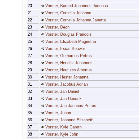
20
Vorster, Barend Johannes Jacobus
21
Vorster, Cornelia Johanna
22
Vorster, Cornelia Johanna Janetta
23
Vorster, Deon
24
Vorster, Douglas Francois
25
Vorster, Elizabeth Magrietha
26
Vorster, Esias Bouwer
27
Vorster, Gerhardus Petrus
28
Vorster, Hendrik Johannes
29
Vorster, Hercules Albertus
30
Vorster, Hester Johanna
31
Vorster, Jacobus Adrian
32
Vorster, Jan Daniel
33
Vorster, Jan Hendrik
34
Vorster, Jan Jacobus Petrus
35
Vorster, Johan
36
Vorster, Johanna Elisabeth
37
Vorster, Kyle Gareth
38
Vorster, Kyle John