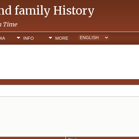
and family History
h Time
IA
INFO
MORE