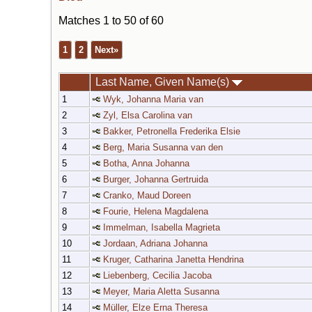
Matches 1 to 50 of 60
1
2
Next»
Last Name, Given Name(s)
1
Wyk, Johanna Maria van
2
Zyl, Elsa Carolina van
3
Bakker, Petronella Frederika Elsie
4
Berg, Maria Susanna van den
5
Botha, Anna Johanna
6
Burger, Johanna Gertruida
7
Cranko, Maud Doreen
8
Fourie, Helena Magdalena
9
Immelman, Isabella Magrieta
10
Jordaan, Adriana Johanna
11
Kruger, Catharina Janetta Hendrina
12
Liebenberg, Cecilia Jacoba
13
Meyer, Maria Aletta Susanna
14
Müller, Elze Erna Theresa