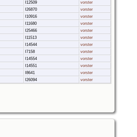
n
I12509
vorster
n
I26870
vorster
n
I10916
vorster
n
I11680
vorster
n
I25466
vorster
n
I11513
vorster
n
I14544
vorster
n
I7158
vorster
n
I14554
vorster
n
I14551
vorster
n
I8641
vorster
n
I26094
vorster