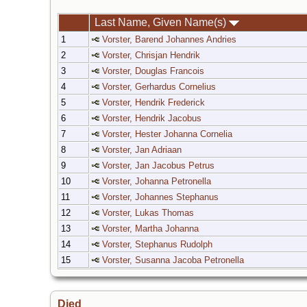
Last Name, Given Name(s)
1
Vorster, Barend Johannes Andries
2
Vorster, Chrisjan Hendrik
3
Vorster, Douglas Francois
4
Vorster, Gerhardus Cornelius
5
Vorster, Hendrik Frederick
6
Vorster, Hendrik Jacobus
7
Vorster, Hester Johanna Cornelia
8
Vorster, Jan Adriaan
9
Vorster, Jan Jacobus Petrus
10
Vorster, Johanna Petronella
11
Vorster, Johannes Stephanus
12
Vorster, Lukas Thomas
13
Vorster, Martha Johanna
14
Vorster, Stephanus Rudolph
15
Vorster, Susanna Jacoba Petronella
Died