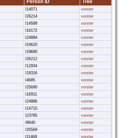
Person ID
Tree
n
I14071
vorster
n
I26214
vorster
n
I14588
vorster
n
I16172
vorster
n
I24884
vorster
n
I24620
vorster
n
I19680
vorster
n
I26212
vorster
n
I12934
vorster
n
I18316
vorster
n
I4685
vorster
n
I25690
vorster
n
I16911
vorster
I24886
vorster
n
I14715
vorster
n
I23785
vorster
n
I8640
vorster
n
I25569
vorster
n
I11469
vorster