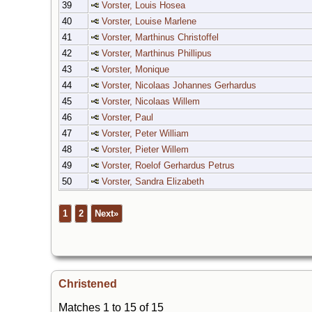
39
Vorster, Louis Hosea
40
Vorster, Louise Marlene
41
Vorster, Marthinus Christoffel
42
Vorster, Marthinus Phillipus
43
Vorster, Monique
44
Vorster, Nicolaas Johannes Gerhardus
45
Vorster, Nicolaas Willem
46
Vorster, Paul
47
Vorster, Peter William
48
Vorster, Pieter Willem
49
Vorster, Roelof Gerhardus Petrus
50
Vorster, Sandra Elizabeth
1
2
Next»
Christened
Matches 1 to 15 of 15