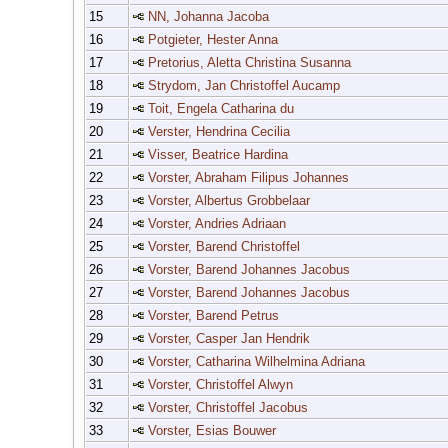
15
NN, Johanna Jacoba
16
Potgieter, Hester Anna
17
Pretorius, Aletta Christina Susanna
18
Strydom, Jan Christoffel Aucamp
19
Toit, Engela Catharina du
20
Verster, Hendrina Cecilia
21
Visser, Beatrice Hardina
22
Vorster, Abraham Filipus Johannes
23
Vorster, Albertus Grobbelaar
24
Vorster, Andries Adriaan
25
Vorster, Barend Christoffel
26
Vorster, Barend Johannes Jacobus
27
Vorster, Barend Johannes Jacobus
28
Vorster, Barend Petrus
29
Vorster, Casper Jan Hendrik
30
Vorster, Catharina Wilhelmina Adriana
31
Vorster, Christoffel Alwyn
32
Vorster, Christoffel Jacobus
33
Vorster, Esias Bouwer