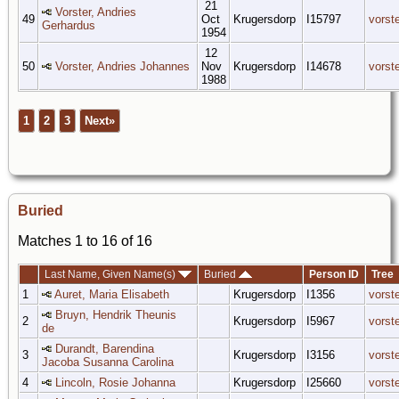
21
Vorster, Andries
49
Oct
Krugersdorp
I15797
vorst
Gerhardus
1954
12
50
Vorster, Andries Johannes
Nov
Krugersdorp
I14678
vorst
1988
1
2
3
Next»
Buried
Matches 1 to 16 of 16
Last Name, Given Name(s)
Buried
Person ID
Tree
1
Auret, Maria Elisabeth
Krugersdorp
I1356
vorst
Bruyn, Hendrik Theunis
2
Krugersdorp
I5967
vorst
de
Durandt, Barendina
3
Krugersdorp
I3156
vorst
Jacoba Susanna Carolina
4
Lincoln, Rosie Johanna
Krugersdorp
I25660
vorst