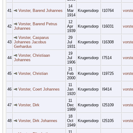
14
41
Vorster, Barend Johannes
Mar
Krugersdorp
I10764
vorst
1914
12
Vorster, Barend Petrus
42
Apr
Krugersdorp
I16031
vorst
Johannes
1939
Vorster, Casparus
29
43
Johannes Jacobus
Jul
Krugersdorp
I16308
vorst
Gerhardus
1931
19
Vorster, Christiaan
44
Jul
Krugersdorp
I7514
vorst
Johannes
1906
21
45
Vorster, Christian
Feb
Krugersdorp
I19725
vorst
2000
11
46
Vorster, Coert Johannes
Jan
Krugersdorp
I9414
vorst
1920
11
47
Vorster, Dirk
Dec
Krugersdorp
I25109
vorst
1989
18
48
Vorster, Dirk Johannes
Oct
Krugersdorp
I25105
vorst
1949
11