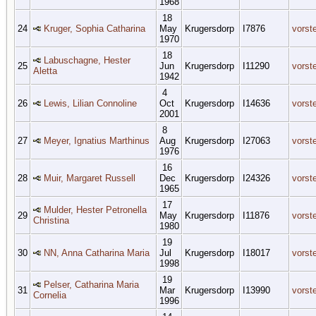
1968
18
24
Kruger, Sophia Catharina
May
Krugersdorp
I7876
vorst
1970
18
Labuschagne, Hester
25
Jun
Krugersdorp
I11290
vorst
Aletta
1942
4
26
Lewis, Lilian Connoline
Oct
Krugersdorp
I14636
vorst
2001
8
27
Meyer, Ignatius Marthinus
Aug
Krugersdorp
I27063
vorst
1976
16
28
Muir, Margaret Russell
Dec
Krugersdorp
I24326
vorst
1965
17
Mulder, Hester Petronella
29
May
Krugersdorp
I11876
vorst
Christina
1980
19
30
NN, Anna Catharina Maria
Jul
Krugersdorp
I18017
vorst
1998
19
Pelser, Catharina Maria
31
Mar
Krugersdorp
I13990
vorst
Cornelia
1996