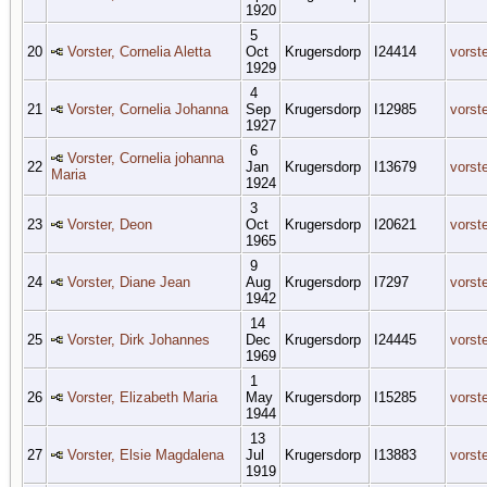
1920
5
20
Vorster, Cornelia Aletta
Oct
Krugersdorp
I24414
vorst
1929
4
21
Vorster, Cornelia Johanna
Sep
Krugersdorp
I12985
vorst
1927
6
Vorster, Cornelia johanna
22
Jan
Krugersdorp
I13679
vorst
Maria
1924
3
23
Vorster, Deon
Oct
Krugersdorp
I20621
vorst
1965
9
24
Vorster, Diane Jean
Aug
Krugersdorp
I7297
vorst
1942
14
25
Vorster, Dirk Johannes
Dec
Krugersdorp
I24445
vorst
1969
1
26
Vorster, Elizabeth Maria
May
Krugersdorp
I15285
vorst
1944
13
27
Vorster, Elsie Magdalena
Jul
Krugersdorp
I13883
vorst
1919