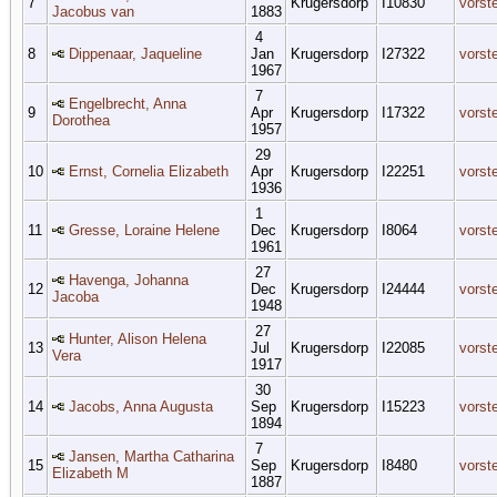
7
Krugersdorp
I10830
vorst
Jacobus van
1883
4
8
Dippenaar, Jaqueline
Jan
Krugersdorp
I27322
vorst
1967
7
Engelbrecht, Anna
9
Apr
Krugersdorp
I17322
vorst
Dorothea
1957
29
10
Ernst, Cornelia Elizabeth
Apr
Krugersdorp
I22251
vorst
1936
1
11
Gresse, Loraine Helene
Dec
Krugersdorp
I8064
vorst
1961
27
Havenga, Johanna
12
Dec
Krugersdorp
I24444
vorst
Jacoba
1948
27
Hunter, Alison Helena
13
Jul
Krugersdorp
I22085
vorst
Vera
1917
30
14
Jacobs, Anna Augusta
Sep
Krugersdorp
I15223
vorst
1894
7
Jansen, Martha Catharina
15
Sep
Krugersdorp
I8480
vorst
Elizabeth M
1887