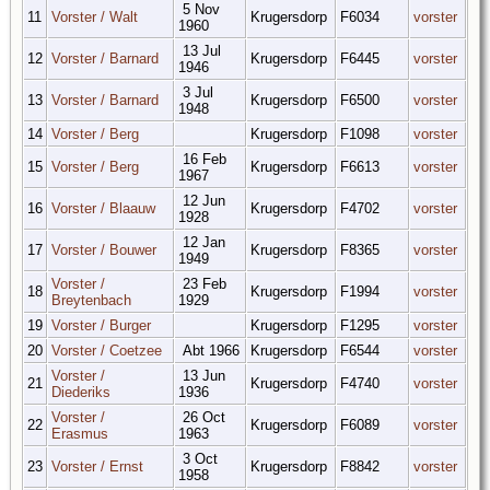
5 Nov
11
Vorster / Walt
Krugersdorp
F6034
vorster
1960
13 Jul
12
Vorster / Barnard
Krugersdorp
F6445
vorster
1946
3 Jul
13
Vorster / Barnard
Krugersdorp
F6500
vorster
1948
14
Vorster / Berg
Krugersdorp
F1098
vorster
16 Feb
15
Vorster / Berg
Krugersdorp
F6613
vorster
1967
12 Jun
16
Vorster / Blaauw
Krugersdorp
F4702
vorster
1928
12 Jan
17
Vorster / Bouwer
Krugersdorp
F8365
vorster
1949
Vorster /
23 Feb
18
Krugersdorp
F1994
vorster
Breytenbach
1929
19
Vorster / Burger
Krugersdorp
F1295
vorster
20
Vorster / Coetzee
Abt 1966
Krugersdorp
F6544
vorster
Vorster /
13 Jun
21
Krugersdorp
F4740
vorster
Diederiks
1936
Vorster /
26 Oct
22
Krugersdorp
F6089
vorster
Erasmus
1963
3 Oct
23
Vorster / Ernst
Krugersdorp
F8842
vorster
1958