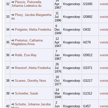
14
Plessis, Petronella
32
Apr
Krugersdorp
I21005
vorst
Johanna Lodewica du
1967
11
Plooy, Jacoba Margaretha
33
Jul
Krugersdorp
I20882
vorst
du
1996
6
34
Potgieter, Aletta Frederika
Dec
Krugersdorp
I3432
vorst
1949
12
Pretorius, Catharina
35
Apr
Krugersdorp
I4279
vorst
Magdalena Anna
1947
7
36
Robb, Ena May
Jan
Krugersdorp
I20812
vorst
1967
26
37
Roestorf, Aletta Frederika
Jul
Krugersdorp
I15371
vorst
1976
19
38
Scanes, Dorothy Nora
Oct
Krugersdorp
I15217
vorst
1977
14
39
Schnetler, Sarah
Mar
Krugersdorp
I11312
vorst
1948
2
Schutte, Johanna Jacoba
40
Jun
Krugersdorp
I1457
vorst
Maria