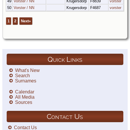
49
Vorster / NN
Krugersdorp
F8839
vorster
50
Vorster / NN
Krugersdorp
F4687
vorster
1
2
Next»
Quick Links
What's New
Search
Surnames
Calendar
All Media
Sources
Contact Us
Contact Us