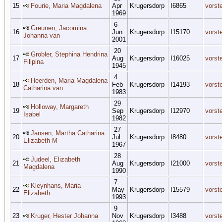
15
Fourie, Maria Magdalena
Apr
Krugersdorp
I6865
vorst
1969
6
Greunen, Jacomina
16
Jun
Krugersdorp
I15170
vorst
Johanna van
2001
20
Grobler, Stephina Hendrina
17
Aug
Krugersdorp
I16025
vorst
Filipina
1945
4
Heerden, Maria Magdalena
18
Feb
Krugersdorp
I14193
vorst
Catharina van
1983
29
Holloway, Margareth
19
Sep
Krugersdorp
I12970
vorst
Isabel
1982
27
Jansen, Martha Catharina
20
Jul
Krugersdorp
I8480
vorst
Elizabeth M
1967
28
Judeel, Elizabeth
21
Aug
Krugersdorp
I21000
vorst
Magdalena
1990
7
Kleynhans, Maria
22
May
Krugersdorp
I15579
vorst
Elizabeth
1993
9
23
Kruger, Hester Johanna
Nov
Krugersdorp
I3488
vorst