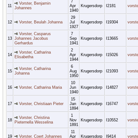
7
Vorster, Benjamin
11
Apr
Krugersdorp
I2181
vorst
Johannes
1940
29
12
Vorster, Beulah Johanna
Jul
Krugersdorp
I19304
vorst
1927
Vorster, Casparus
7
13
Johannes Jacobus
Sep
Krugersdorp
I13665
vorst
Gerhardus
1941
2
Vorster, Catharina
14
Apr
Krugersdorp
I15026
vorst
Elisabetha
1944
6
Vorster, Catharina
15
Aug
Krugersdorp
I21093
vorst
Johanna
1950
10
16
Vorster, Catharina Maria
Jun
Krugersdorp
I14827
vorst
1940
15
17
Vorster, Christiaan Pieter
Jan
Krugersdorp
I16747
vorst
1894
1
Vorster, Christina
18
Nov
Krugersdorp
I10552
vorst
Pieternella Wesselina
1891
11
19
Vorster, Coert Johannes
Apr
Krugersdorp
I9414
vorst