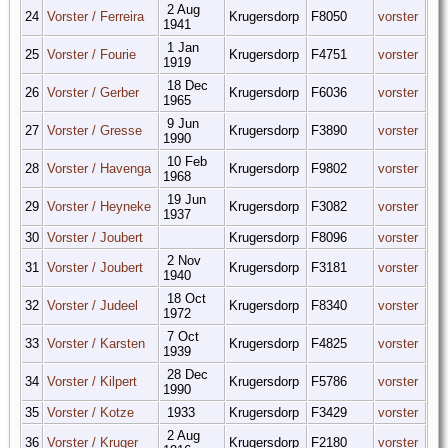
2 Aug
24
Vorster / Ferreira
Krugersdorp
F8050
vorster
1941
1 Jan
25
Vorster / Fourie
Krugersdorp
F4751
vorster
1919
18 Dec
26
Vorster / Gerber
Krugersdorp
F6036
vorster
1965
9 Jun
27
Vorster / Gresse
Krugersdorp
F3890
vorster
1990
10 Feb
28
Vorster / Havenga
Krugersdorp
F9802
vorster
1968
19 Jun
29
Vorster / Heyneke
Krugersdorp
F3082
vorster
1937
30
Vorster / Joubert
Krugersdorp
F8096
vorster
2 Nov
31
Vorster / Joubert
Krugersdorp
F3181
vorster
1940
18 Oct
32
Vorster / Judeel
Krugersdorp
F8340
vorster
1972
7 Oct
33
Vorster / Karsten
Krugersdorp
F4825
vorster
1939
28 Dec
34
Vorster / Kilpert
Krugersdorp
F5786
vorster
1990
35
Vorster / Kotze
1933
Krugersdorp
F3429
vorster
2 Aug
36
Vorster / Kruger
Krugersdorp
F2180
vorster