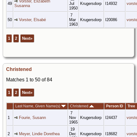
Vorster, Elizabeth
49
Jul
Krugersdorp
I14932
vorst
Susanna
1950
7
50
Vorster, Elsabé
Mar
Krugersdorp
I20086
vorst
1963
1
2
Next»
Christened
Matches 1 to 50 of 84
1
2
Next»
Last Name, Given Name(s)
Christened
Person ID
Tree
7
1
Fourie, Susann
Nov
Krugersdorp
I24437
vorst
1965
19
2
Meyer, Lindie Dorethea
Dec
Krugersdorp
I18682
vorst