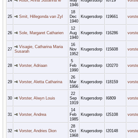
24
Roux, Anna Susanna le
May
Krugersdorp
I8729
vorst
1946
18
25
Smit, Hillegonda van Zyl
Dec
Krugersdorp
I19661
vorst
1940
12
26
Sole, Margaret Catharien
Aug
Krugersdorp
I16286
vorst
1940
16
Visagie, Catharina Maria
27
Nov
Krugersdorp
I15608
vorst
Susarah
1952
5
28
Vorster, Adriaan
Feb
Krugersdorp
I20270
vorst
1990
26
29
Vorster, Aletta Catharina
Mar
Krugersdorp
I18159
vorst
1956
22
30
Vorster, Alwyn Louis
Sep
Krugersdorp
I6809
vorst
1919
14
31
Vorster, Andrea
Feb
Krugersdorp
I25108
vorst
1985
28
32
Vorster, Andries Dion
Oct
Krugersdorp
I20148
vorst
1968