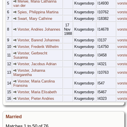
Merwe, Maria Catharina
5
Krugersdorp
I14930
vorst
van der
6
Spies, Philippina Martina
Krugersdorp
I10762
vorst
7
Swart, Mary Cathrine
Krugersdorp
I18382
vorst
17
8
Vorster, Andries Johannes
Nov
Krugersdorp
I14678
vorst
1988
9
Vorster, Barend Johannes
Krugersdorp
I3137
vorst
10
Vorster, Frederik Wilhelm
Krugersdorp
I14750
vorst
Vorster, Gerbrecht
11
Krugersdorp
I3458
vorst
Susanna
12
Vorster, Jacobus Adrian
Krugersdorp
I4321
vorst
Vorster, Johanna
13
Krugersdorp
I10763
vorst
Margaretha
Vorster, Maria Carolina
14
Krugersdorp
I547
vorst
Fransina
15
Vorster, Maria Elisabeth
Krugersdorp
I5467
vorst
16
Vorster, Pieter Andries
Krugersdorp
I4323
vorst
Married
Matches 1 to 50 of 76