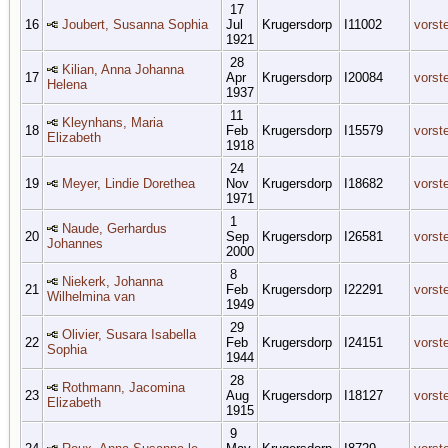
17
16
Joubert, Susanna Sophia
Jul
Krugersdorp
I11002
vorst
1921
28
Kilian, Anna Johanna
17
Apr
Krugersdorp
I20084
vorst
Helena
1937
11
Kleynhans, Maria
18
Feb
Krugersdorp
I15579
vorst
Elizabeth
1918
24
19
Meyer, Lindie Dorethea
Nov
Krugersdorp
I18682
vorst
1971
1
Naude, Gerhardus
20
Sep
Krugersdorp
I26581
vorst
Johannes
2000
8
Niekerk, Johanna
21
Feb
Krugersdorp
I22291
vorst
Wilhelmina van
1949
29
Olivier, Susara Isabella
22
Feb
Krugersdorp
I24151
vorst
Sophia
1944
28
Rothmann, Jacomina
23
Aug
Krugersdorp
I18127
vorst
Elizabeth
1915
9