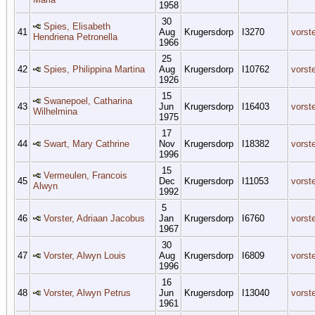
1958
30
Spies, Elisabeth
41
Aug
Krugersdorp
I3270
vorst
Hendriena Petronella
1966
25
42
Spies, Philippina Martina
Aug
Krugersdorp
I10762
vorst
1926
15
Swanepoel, Catharina
43
Jun
Krugersdorp
I16403
vorst
Wilhelmina
1975
17
44
Swart, Mary Cathrine
Nov
Krugersdorp
I18382
vorst
1996
15
Vermeulen, Francois
45
Dec
Krugersdorp
I11053
vorst
Alwyn
1992
5
46
Vorster, Adriaan Jacobus
Jan
Krugersdorp
I6760
vorst
1967
30
47
Vorster, Alwyn Louis
Aug
Krugersdorp
I6809
vorst
1996
16
48
Vorster, Alwyn Petrus
Jun
Krugersdorp
I13040
vorst
1961