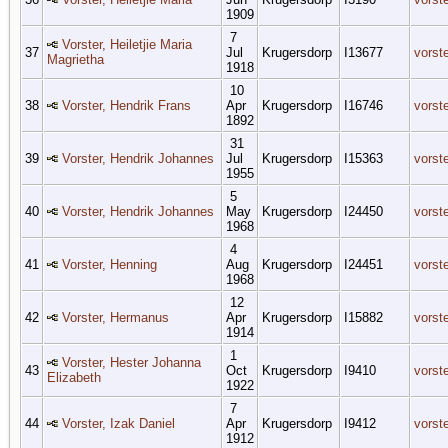
1909
7
Vorster, Heiletjie Maria
37
Jul
Krugersdorp
I13677
vorst
Magrietha
1918
10
38
Vorster, Hendrik Frans
Apr
Krugersdorp
I16746
vorst
1892
31
39
Vorster, Hendrik Johannes
Jul
Krugersdorp
I15363
vorst
1955
5
40
Vorster, Hendrik Johannes
May
Krugersdorp
I24450
vorst
1968
4
41
Vorster, Henning
Aug
Krugersdorp
I24451
vorst
1968
12
42
Vorster, Hermanus
Apr
Krugersdorp
I15882
vorst
1914
1
Vorster, Hester Johanna
43
Oct
Krugersdorp
I9410
vorst
Elizabeth
1922
7
44
Vorster, Izak Daniel
Apr
Krugersdorp
I9412
vorst
1912