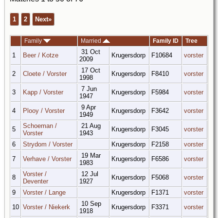
1
2
Next»
Family
Married
Family ID
Tree
31 Oct
1
Beer / Kotze
Krugersdorp
F10684
vorster
2009
17 Oct
2
Cloete / Vorster
Krugersdorp
F8410
vorster
1998
7 Jun
3
Kapp / Vorster
Krugersdorp
F5984
vorster
1947
9 Apr
4
Plooy / Vorster
Krugersdorp
F3642
vorster
1949
Schoeman /
21 Aug
5
Krugersdorp
F3045
vorster
Vorster
1943
6
Strydom / Vorster
Krugersdorp
F2158
vorster
19 Mar
7
Verhave / Vorster
Krugersdorp
F6586
vorster
1983
Vorster /
12 Jul
8
Krugersdorp
F5068
vorster
Deventer
1927
9
Vorster / Lange
Krugersdorp
F1371
vorster
10 Sep
10
Vorster / Niekerk
Krugersdorp
F3371
vorster
1918