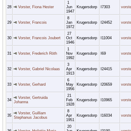
1
28
Vorster, Fiona Hester
Jun
Krugersdorp
I7303
vorst
1947
8
29
Vorster, Francois
Jan
Krugersdorp
I24452
vorst
1972
27
30
Vorster, Francois Joubert
Oct
Krugersdorp
I11004
vorst
1946
1
31
Vorster, Frederich Röth
Nov
Krugersdorp
I69
vorst
1992
3
32
Vorster, Gabriel Nicolaas
Apr
Krugersdorp
I24415
vorst
1913
6
33
Vorster, Gerhard
May
Krugersdorp
I20659
vorst
1956
21
Vorster, Gertruida
34
Feb
Krugersdorp
I10965
vorst
Johanna
1928
8
Vorster, Guilliam
35
Apr
Krugersdorp
I16034
vorst
Stephanus Jacobus
1951
20
36
Vorster, Heiletjie Maria
Jun
Krugersdorp
I3190
vorst