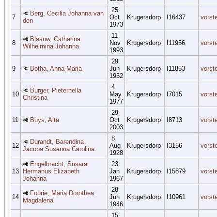
25
Berg, Cecilia Johanna van
7
Oct
Krugersdorp
I16437
vorst
den
1973
11
Blaauw, Catharina
8
Nov
Krugersdorp
I11956
vorst
Wilhelmina Johanna
1993
29
9
Botha, Anna Maria
Jun
Krugersdorp
I11853
vorst
1952
4
Burger, Pieternella
10
May
Krugersdorp
I7015
vorst
Christina
1977
29
11
Buys, Alta
Oct
Krugersdorp
I8713
vorst
2003
8
Durandt, Barendina
12
Aug
Krugersdorp
I3156
vorst
Jacoba Susanna Carolina
1928
Engelbrecht, Susara
23
13
Hermanus Elizabeth
Jan
Krugersdorp
I15879
vorst
Johanna
1967
28
Fourie, Maria Dorothea
14
Jun
Krugersdorp
I10961
vorst
Magdalena
1946
15