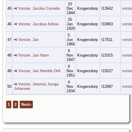
10
45
Vorster, Jacoba Cornelia
Dec
Krugersdorp
I13642
vorst
1944
25
46
Vorster, Jacobus Adrian
Jan
Krugersdorp
I10963
vorst
1920
5
47
Vorster, Jan
Jun
Krugersdorp
I17511
vorst
1966
9
48
Vorster, Jan Harm
Nov
Krugersdorp
I21015
vorst
1947
9
49
Vorster, Jan Hendrik Dirk
Nov
Krugersdorp
I15027
vorst
1951
4
Vorster, Jeremia Jesaja
50
Nov
Krugersdorp
I12987
vorst
Johannes
1934
1
2
Next»