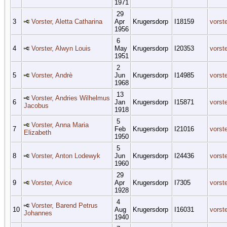
1971
29
3
Vorster, Aletta Catharina
Apr
Krugersdorp
I18159
vorst
1956
6
4
Vorster, Alwyn Louis
May
Krugersdorp
I20353
vorst
1951
2
5
Vorster, Andrè
Jun
Krugersdorp
I14985
vorst
1968
13
Vorster, Andries Wilhelmus
6
Jan
Krugersdorp
I15871
vorst
Jacobus
1918
5
Vorster, Anna Maria
7
Feb
Krugersdorp
I21016
vorst
Elizabeth
1950
5
8
Vorster, Anton Lodewyk
Jun
Krugersdorp
I24436
vorst
1960
29
9
Vorster, Avice
Apr
Krugersdorp
I7305
vorst
1928
4
Vorster, Barend Petrus
10
Aug
Krugersdorp
I16031
vorst
Johannes
1940