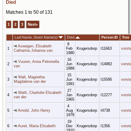
Died
Matches 1 to 50 of 131
1
2
3
Next»
Last Name, Given Name(s)
Died
Person ID
Tree
8
Aswegen, Elisabeth
1
Feb
Krugersdorp
I11663
vorst
Catharina Johanna van
1980
16
Vuuren, Anna Petronella
2
Jun
Krugersdorp
I14982
vorst
van
1989
15
Walt, Magrietha
3
Jun
Krugersdorp
I15595
vorst
Magdalena van der
1991
27
Wath, Charlotte Elizabeth
4
Jan
Krugersdorp
I12277
vorst
van der
1965
4
5
Arnold, John Henry
Aug
Krugersdorp
I4738
vorst
1978
19
6
Auret, Maria Elisabeth
Dec
Krugersdorp
I1356
vorst
1910