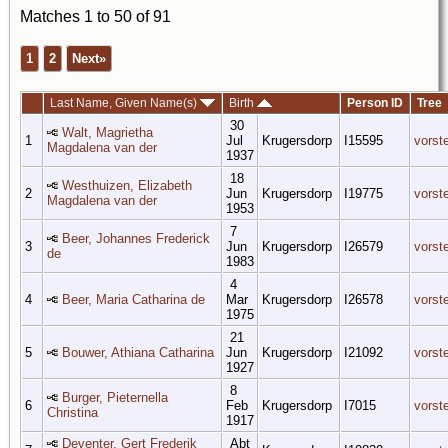
Matches 1 to 50 of 91
1
2
Next»
Last Name, Given Name(s)
Birth
Person ID
Tree
30
Walt, Magrietha
1
Jul
Krugersdorp
I15595
vorst
Magdalena van der
1937
18
Westhuizen, Elizabeth
2
Jun
Krugersdorp
I19775
vorst
Magdalena van der
1953
7
Beer, Johannes Frederick
3
Jun
Krugersdorp
I26579
vorst
de
1983
4
4
Beer, Maria Catharina de
Mar
Krugersdorp
I26578
vorst
1975
21
5
Bouwer, Athiana Catharina
Jun
Krugersdorp
I21092
vorst
1927
8
Burger, Pieternella
6
Feb
Krugersdorp
I7015
vorst
Christina
1917
Deventer, Gert Frederik
Abt