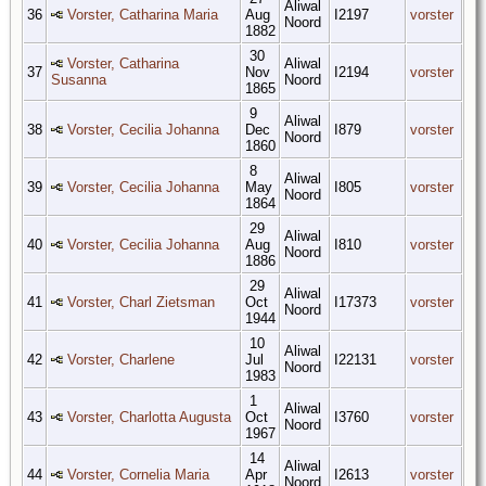
Aliwal
36
Vorster, Catharina Maria
Aug
I2197
vorster
Noord
1882
30
Vorster, Catharina
Aliwal
37
Nov
I2194
vorster
Susanna
Noord
1865
9
Aliwal
38
Vorster, Cecilia Johanna
Dec
I879
vorster
Noord
1860
8
Aliwal
39
Vorster, Cecilia Johanna
May
I805
vorster
Noord
1864
29
Aliwal
40
Vorster, Cecilia Johanna
Aug
I810
vorster
Noord
1886
29
Aliwal
41
Vorster, Charl Zietsman
Oct
I17373
vorster
Noord
1944
10
Aliwal
42
Vorster, Charlene
Jul
I22131
vorster
Noord
1983
1
Aliwal
43
Vorster, Charlotta Augusta
Oct
I3760
vorster
Noord
1967
14
Aliwal
44
Vorster, Cornelia Maria
Apr
I2613
vorster
Noord