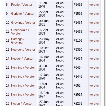
1 Jan
Aliwal
8
Fourie / Vorster
F1415
vorster
1946
Noord
22 Apr
Aliwal
9
Gericke / Vorster
F1535
vorster
1890
Noord
30 Jun
Aliwal
10
Greyling / Vorster
F1464
vorster
1891
Noord
Groenewald /
17 Apr
Aliwal
11
F1463
vorster
Vorster
1893
Noord
Hattingh /
23 May
Aliwal
12
F3196
vorster
Greyling
1864
Noord
10 Oct
Aliwal
13
Heerden / Vorster
F3360
vorster
1933
Noord
16 Mar
Aliwal
14
Heever / Vorster
F3434
vorster
1904
Noord
4 Jun
Aliwal
15
Henning / Vorster
F649
vorster
1866
Noord
17 Jan
Aliwal
16
Henning / Vorster
F1446
vorster
1870
Noord
1 Mar
Aliwal
17
Henning / Vorster
F652
vorster
1904
Noord
15 Feb
Aliwal
18
Henning / Vorster
F2514
vorster
1927
Noord
27 Jun
Aliwal
19
Hoven / Vorster
F2281
vorster
1922
Noord