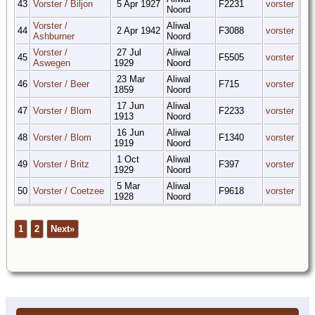
43
Vorster / Biljon
5 Apr 1927
F2231
vorster
Noord
Vorster /
Aliwal
44
2 Apr 1942
F3088
vorster
Ashburner
Noord
Vorster /
27 Jul
Aliwal
45
F5505
vorster
Aswegen
1929
Noord
23 Mar
Aliwal
46
Vorster / Beer
F715
vorster
1859
Noord
17 Jun
Aliwal
47
Vorster / Blom
F2233
vorster
1913
Noord
16 Jun
Aliwal
48
Vorster / Blom
F1340
vorster
1919
Noord
1 Oct
Aliwal
49
Vorster / Britz
F397
vorster
1929
Noord
5 Mar
Aliwal
50
Vorster / Coetzee
F9618
vorster
1928
Noord
1
2
Next»