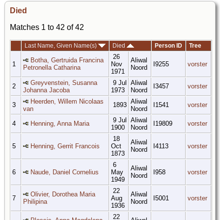
Died
Matches 1 to 42 of 42
Last Name, Given Name(s)
Died
Person ID
Tree
26
Botha, Gertruida Francina
Aliwal
1
Nov
I9255
vorster
Petronella Catharina
Noord
1971
Greyvenstein, Susanna
9 Jul
Aliwal
2
I3457
vorster
Johanna Jacoba
1973
Noord
Heerden, Willem Nicolaas
Aliwal
3
1893
I1541
vorster
van
Noord
9 Jul
Aliwal
4
Henning, Anna Maria
I19809
vorster
1900
Noord
18
Aliwal
5
Henning, Gerrit Francois
Oct
I4113
vorster
Noord
1873
6
Aliwal
6
Naude, Daniel Cornelius
May
I958
vorster
Noord
1949
22
Olivier, Dorothea Maria
Aliwal
7
Aug
I5001
vorster
Philipina
Noord
1936
22