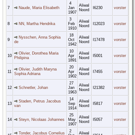
4
Aliwal
7
Naude, Maria Elisabeth
Jan
I6230
vorster
Noord
1907
3
Aliwal
8
NN, Martha Hendrika
Feb
I12023
vorster
Noord
1910
18
Nysschen, Anna Sophia
Aliwal
9
Oct
I17478
vorster
de
Noord
1942
10
Olivier, Dorothea Maria
Aliwal
10
Apr
I5001
vorster
Philipina
Noord
1891
20
Olivier, Judith Maryna
Aliwal
11
Apr
I7455
vorster
Sophia Adriana
Noord
1902
27
Aliwal
12
Schnetler, Johan
Jan
I21382
vorster
Noord
1963
14
Staden, Petrus Jacobus
Aliwal
13
Sep
I5817
vorster
van
Noord
1914
25
Aliwal
14
Steyn, Nicolaas Johannes
May
I5057
vorster
Noord
1907
2
Tonder, Jacobus Cornelius
Aliwal