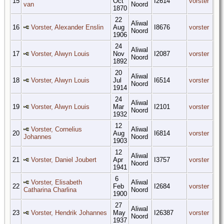
15
Oct
I2614
vorster
van
Noord
1870
22
Aliwal
16
Vorster, Alexander Enslin
Aug
I8676
vorster
Noord
1906
24
Aliwal
17
Vorster, Alwyn Louis
Nov
I2087
vorster
Noord
1892
20
Aliwal
18
Vorster, Alwyn Louis
Jul
I6514
vorster
Noord
1914
24
Aliwal
19
Vorster, Alwyn Louis
Mar
I2101
vorster
Noord
1932
12
Vorster, Cornelius
Aliwal
20
Aug
I6814
vorster
Johannes
Noord
1903
12
Aliwal
21
Vorster, Daniel Joubert
Apr
I3757
vorster
Noord
1941
6
Vorster, Elisabeth
Aliwal
22
Feb
I2684
vorster
Catharina Charlina
Noord
1900
27
Aliwal
23
Vorster, Hendrik Johannes
May
I26387
vorster
Noord
1937