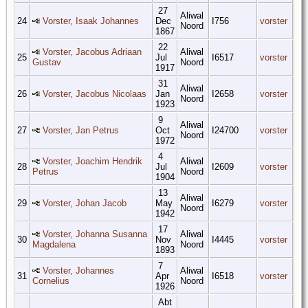
27
Aliwal
24
Vorster, Isaak Johannes
Dec
I756
vorster
Noord
1867
22
Vorster, Jacobus Adriaan
Aliwal
25
Jul
I6517
vorster
Gustav
Noord
1917
31
Aliwal
26
Vorster, Jacobus Nicolaas
Jan
I2658
vorster
Noord
1923
9
Aliwal
27
Vorster, Jan Petrus
Oct
I24700
vorster
Noord
1972
4
Vorster, Joachim Hendrik
Aliwal
28
Jul
I2609
vorster
Petrus
Noord
1904
13
Aliwal
29
Vorster, Johan Jacob
May
I6279
vorster
Noord
1942
17
Vorster, Johanna Susanna
Aliwal
30
Nov
I4445
vorster
Magdalena
Noord
1893
7
Vorster, Johannes
Aliwal
31
Apr
I6518
vorster
Cornelius
Noord
1926
Abt