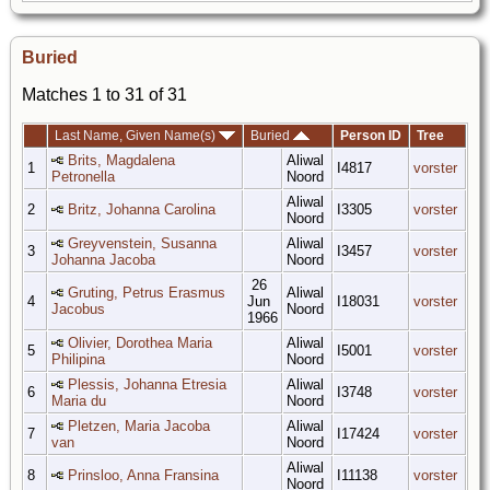
Buried
Matches 1 to 31 of 31
Last Name, Given Name(s)
Buried
Person ID
Tree
Brits, Magdalena
Aliwal
1
I4817
vorster
Petronella
Noord
Aliwal
2
Britz, Johanna Carolina
I3305
vorster
Noord
Greyvenstein, Susanna
Aliwal
3
I3457
vorster
Johanna Jacoba
Noord
26
Gruting, Petrus Erasmus
Aliwal
4
Jun
I18031
vorster
Jacobus
Noord
1966
Olivier, Dorothea Maria
Aliwal
5
I5001
vorster
Philipina
Noord
Plessis, Johanna Etresia
Aliwal
6
I3748
vorster
Maria du
Noord
Pletzen, Maria Jacoba
Aliwal
7
I17424
vorster
van
Noord
Aliwal
8
Prinsloo, Anna Fransina
I11138
vorster
Noord