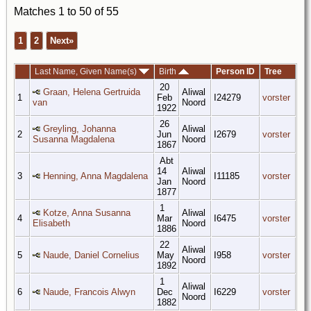
Matches 1 to 50 of 55
1
2
Next»
Last Name, Given Name(s)
Birth
Person ID
Tree
20
Graan, Helena Gertruida
Aliwal
1
Feb
I24279
vorster
van
Noord
1922
26
Greyling, Johanna
Aliwal
2
Jun
I2679
vorster
Susanna Magdalena
Noord
1867
Abt
14
Aliwal
3
Henning, Anna Magdalena
I11185
vorster
Jan
Noord
1877
1
Kotze, Anna Susanna
Aliwal
4
Mar
I6475
vorster
Elisabeth
Noord
1886
22
Aliwal
5
Naude, Daniel Cornelius
May
I958
vorster
Noord
1892
1
Aliwal
6
Naude, Francois Alwyn
Dec
I6229
vorster
Noord
1882