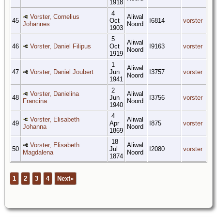
1918
4
Vorster, Cornelius
Aliwal
45
Oct
I6814
vorster
Johannes
Noord
1903
5
Aliwal
46
Vorster, Daniel Filipus
Oct
I9163
vorster
Noord
1919
1
Aliwal
47
Vorster, Daniel Joubert
Jun
I3757
vorster
Noord
1941
2
Vorster, Danielina
Aliwal
48
Jun
I3756
vorster
Francina
Noord
1940
4
Vorster, Elisabeth
Aliwal
49
Apr
I875
vorster
Johanna
Noord
1869
18
Vorster, Elisabeth
Aliwal
50
Jul
I2080
vorster
Magdalena
Noord
1874
1
2
3
4
Next»