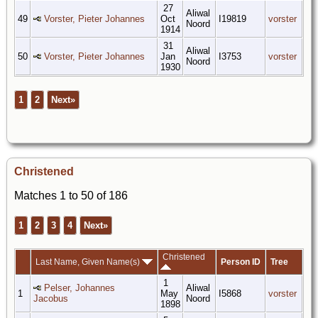
27
Aliwal
49
Vorster, Pieter Johannes
Oct
I19819
vorster
Noord
1914
31
Aliwal
50
Vorster, Pieter Johannes
Jan
I3753
vorster
Noord
1930
1
2
Next»
Christened
Matches 1 to 50 of 186
1
2
3
4
Next»
Christened
Last Name, Given Name(s)
Person ID
Tree
1
Pelser, Johannes
Aliwal
1
May
I5868
vorster
Jacobus
Noord
1898