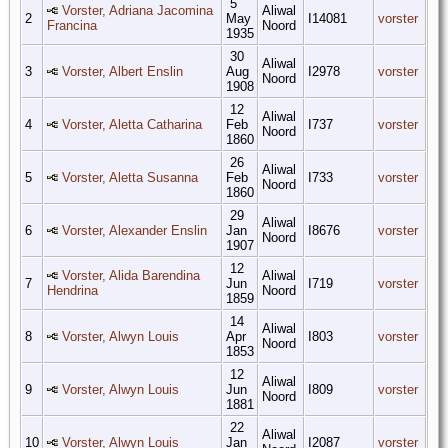
5
Vorster, Adriana Jacomina
Aliwal
2
May
I14081
vorster
Francina
Noord
1935
30
Aliwal
3
Vorster, Albert Enslin
Aug
I2978
vorster
Noord
1908
12
Aliwal
4
Vorster, Aletta Catharina
Feb
I737
vorster
Noord
1860
26
Aliwal
5
Vorster, Aletta Susanna
Feb
I733
vorster
Noord
1860
29
Aliwal
6
Vorster, Alexander Enslin
Jan
I8676
vorster
Noord
1907
12
Vorster, Alida Barendina
Aliwal
7
Jun
I719
vorster
Hendrina
Noord
1859
14
Aliwal
8
Vorster, Alwyn Louis
Apr
I803
vorster
Noord
1853
12
Aliwal
9
Vorster, Alwyn Louis
Jun
I809
vorster
Noord
1881
22
Aliwal
10
Vorster, Alwyn Louis
Jan
I2087
vorster