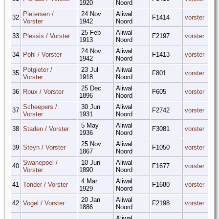
1920
Noord
Pietersen /
24 Nov
Aliwal
32
F1414
vorster
Vorster
1942
Noord
25 Feb
Aliwal
33
Plessis / Vorster
F2197
vorster
1913
Noord
24 Nov
Aliwal
34
Pohl / Vorster
F1413
vorster
1942
Noord
Potgieter /
23 Jul
Aliwal
35
F801
vorster
Vorster
1918
Noord
25 Dec
Aliwal
36
Roux / Vorster
F605
vorster
1896
Noord
Scheepers /
30 Jun
Aliwal
37
F2742
vorster
Vorster
1931
Noord
5 May
Aliwal
38
Staden / Vorster
F3081
vorster
1936
Noord
25 Nov
Aliwal
39
Steyn / Vorster
F1050
vorster
1867
Noord
Swanepoel /
10 Jun
Aliwal
40
F1677
vorster
Vorster
1890
Noord
4 Mar
Aliwal
41
Tonder / Vorster
F1680
vorster
1929
Noord
20 Jan
Aliwal
42
Vogel / Vorster
F2198
vorster
1886
Noord
Aliwal