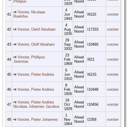
Philipus
Noord
1929
4
Vorster, Nicolaas
Aliwal
41
Jun
I6110
vorster
Roelofse
Noord
1943
4
Aliwal
42
Vorster, Oelof Abraham
Aug
I17333
vorster
Noord
1935
29
Aliwal
43
Vorster, Oloff Abraham
Sep
I10460
vorster
Noord
1932
23
Vorster, Phillipus
Aliwal
44
Feb
I821
vorster
Jeremias
Noord
1869
6
Aliwal
45
Vorster, Pieter Andries
Jun
I6215
vorster
Noord
1910
8
Aliwal
46
Vorster, Pieter Andries
Feb
I10448
vorster
Noord
1926
19
Vorster, Pieter Andries
Aliwal
47
Oct
I10456
vorster
Nicolaas Johannes Jacobus
Noord
1929
1
Aliwal
48
Vorster, Pieter Johannes
Nov
I2358
vorster
Noord
1864