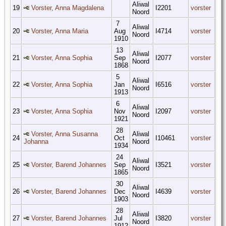
Aliwal
19
Vorster, Anna Magdalena
I2201
vorster
Noord
7
Aliwal
20
Vorster, Anna Maria
Aug
I4714
vorster
Noord
1910
13
Aliwal
21
Vorster, Anna Sophia
Sep
I2077
vorster
Noord
1868
5
Aliwal
22
Vorster, Anna Sophia
Jan
I6516
vorster
Noord
1913
6
Aliwal
23
Vorster, Anna Sophia
Nov
I2097
vorster
Noord
1921
28
Vorster, Anna Susanna
Aliwal
24
Oct
I10461
vorster
Johanna
Noord
1934
24
Aliwal
25
Vorster, Barend Johannes
Sep
I3521
vorster
Noord
1865
30
Aliwal
26
Vorster, Barend Johannes
Dec
I4639
vorster
Noord
1903
28
Aliwal
27
Vorster, Barend Johannes
Jul
I3820
vorster
Noord
1912