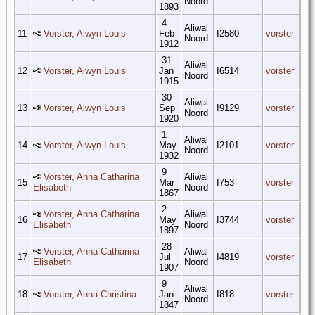
Noord
1893
4
Aliwal
11
Vorster, Alwyn Louis
Feb
I2580
vorster
Noord
1912
31
Aliwal
12
Vorster, Alwyn Louis
Jan
I6514
vorster
Noord
1915
30
Aliwal
13
Vorster, Alwyn Louis
Sep
I9129
vorster
Noord
1920
1
Aliwal
14
Vorster, Alwyn Louis
May
I2101
vorster
Noord
1932
9
Vorster, Anna Catharina
Aliwal
15
Mar
I753
vorster
Elisabeth
Noord
1867
2
Vorster, Anna Catharina
Aliwal
16
May
I3744
vorster
Elisabeth
Noord
1897
28
Vorster, Anna Catharina
Aliwal
17
Jul
I4819
vorster
Elisabeth
Noord
1907
9
Aliwal
18
Vorster, Anna Christina
Jan
I818
vorster
Noord
1847