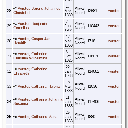
17
Vorster, Barend Johannes
Aliwal
28
Mar
I2681
vorster
Christoffel
Noord
1889
7
Vorster, Benjamin
Aliwal
29
Jun
I10443
vorster
Cornelius
Noord
1934
17
Vorster, Casper Jan
Aliwal
30
Mar
I718
vorster
Hendrik
Noord
1853
3
Vorster, Catharina
Aliwal
31
Oct
I18030
vorster
Christina Wilhelmina
Noord
1926
22
Vorster, Catharina
Aliwal
32
Jan
I14082
vorster
Elisabeth
Noord
1933
18
Aliwal
33
Vorster, Catharina Helena
Mar
I1036
vorster
Noord
1866
11
Vorster, Catharina Johanna
Aliwal
34
Jan
I17406
vorster
Susanna
Noord
1885
25
Aliwal
35
Vorster, Catharina Maria
Jan
I880
vorster
Noord
1863
27