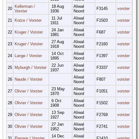
Kellerman /
18 Aug
Aliwal
20
F3145
vorster
Vorster
1936
Noord
11 Jul
Aliwal
21
Kotze / Vorster
F1503
vorster
1911
Noord
24 Jan
Aliwal
22
Kruger / Vorster
F687
vorster
1881
Noord
27 Aug
Aliwal
23
Kruger / Vorster
F2160
vorster
1918
Noord
14 Oct
Aliwal
24
Lange / Vorster
F1397
vorster
1895
Noord
22 Jun
Aliwal
25
Myburgh / Vorster
F3337
vorster
1937
Noord
Aliwal
26
Naude / Vorster
F807
vorster
Noord
23 May
Aliwal
27
Olivier / Vorster
F1051
vorster
1870
Noord
6 Oct
Aliwal
28
Olivier / Vorster
F1502
vorster
1908
Noord
13 Sep
Aliwal
29
Olivier / Vorster
F2769
vorster
1927
Noord
27 Jan
Aliwal
30
Olivier / Vorster
F2741
vorster
1952
Noord
14 Dec
Aliwal
31
Pienaar / Vorster
F1410
vorster