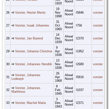
Noord
1920
19
Aliwal
26
Vorster, Hester Mentz
Nov
I5846
vorster
Noord
1998
31
Aliwal
27
Vorster, Isaak Johannes
Oct
I756
vorster
Noord
1960
14
Aliwal
28
Vorster, Jan Barend
Dec
I2370
vorster
Noord
1939
9
Aliwal
29
Vorster, Johanna Christina
Apr
I1952
vorster
Noord
1936
13
Aliwal
30
Vorster, Johannes Hendrik
Nov
I2680
vorster
Noord
1936
26
Vorster, Johannes
Aliwal
31
Apr
I5816
vorster
Lodewyk
Noord
1968
8
Vorster, Johannes
Aliwal
32
Feb
I1037
vorster
Marthinus
Noord
1945
3
Aliwal
33
Vorster, Machel Maria
Des
I2371
vorster
Noord
1943