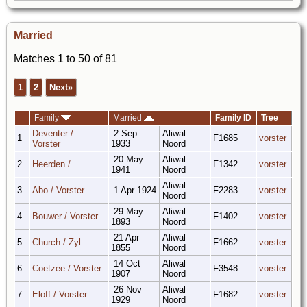
Married
Matches 1 to 50 of 81
1
2
Next»
Family
Married
Family ID
Tree
Deventer /
2 Sep
Aliwal
1
F1685
vorster
Vorster
1933
Noord
20 May
Aliwal
2
Heerden /
F1342
vorster
1941
Noord
Aliwal
3
Abo / Vorster
1 Apr 1924
F2283
vorster
Noord
29 May
Aliwal
4
Bouwer / Vorster
F1402
vorster
1893
Noord
21 Apr
Aliwal
5
Church / Zyl
F1662
vorster
1855
Noord
14 Oct
Aliwal
6
Coetzee / Vorster
F3548
vorster
1907
Noord
26 Nov
Aliwal
7
Eloff / Vorster
F1682
vorster
1929
Noord