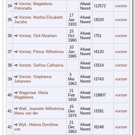
Vorster, Magdalena
Aliwal
34
I12572
vorster
Petronella
Noord
17
Vorster, Martha Elisabeth
Aliwal
35
Jan
I3520
vorster
Jacoba
Noord
1933
15
Aliwal
36
Vorster, Olof Abraham
Oct
I751
vorster
Noord
1960
10
Aliwal
37
Vorster, Petrus Wilhelmus
Jan
I4120
vorster
Noord
1965
Aliwal
38
Vorster, Stefina Catharina
I3314
vorster
Noord
3
Vorster, Stephanus
Aliwal
39
Mei
I3743
vorster
Johannes
Noord
1963
21
Wagenaar, Maria
Aliwal
40
Feb
I19807
vorster
Magdalena
Noord
1934
15
Walt, Jeanette Wilhelmina
Aliwal
41
Des
I3291
vorster
Maria van der
Noord
1974
21
Wyk, Helena Dorothea
Aliwal
42
Dec
I8248
vorster
van
Noord
1863