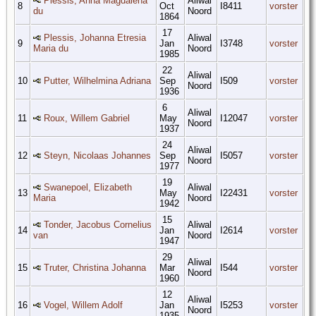
Plessis, Anna Magdalena
Aliwal
8
Oct
I8411
vorster
du
Noord
1864
17
Plessis, Johanna Etresia
Aliwal
9
Jan
I3748
vorster
Maria du
Noord
1985
22
Aliwal
10
Putter, Wilhelmina Adriana
Sep
I509
vorster
Noord
1936
6
Aliwal
11
Roux, Willem Gabriel
May
I12047
vorster
Noord
1937
24
Aliwal
12
Steyn, Nicolaas Johannes
Sep
I5057
vorster
Noord
1977
19
Swanepoel, Elizabeth
Aliwal
13
May
I22431
vorster
Maria
Noord
1942
15
Tonder, Jacobus Cornelius
Aliwal
14
Jan
I2614
vorster
van
Noord
1947
29
Aliwal
15
Truter, Christina Johanna
Mar
I544
vorster
Noord
1960
12
Aliwal
16
Vogel, Willem Adolf
Jan
I5253
vorster
Noord
1935