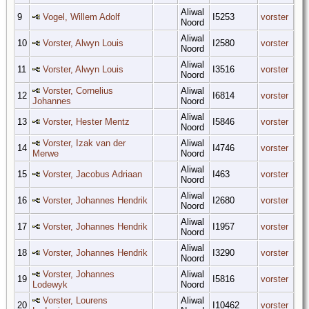
Aliwal
9
Vogel, Willem Adolf
I5253
vorster
Noord
Aliwal
10
Vorster, Alwyn Louis
I2580
vorster
Noord
Aliwal
11
Vorster, Alwyn Louis
I3516
vorster
Noord
Vorster, Cornelius
Aliwal
12
I6814
vorster
Johannes
Noord
Aliwal
13
Vorster, Hester Mentz
I5846
vorster
Noord
Vorster, Izak van der
Aliwal
14
I4746
vorster
Merwe
Noord
Aliwal
15
Vorster, Jacobus Adriaan
I463
vorster
Noord
Aliwal
16
Vorster, Johannes Hendrik
I2680
vorster
Noord
Aliwal
17
Vorster, Johannes Hendrik
I1957
vorster
Noord
Aliwal
18
Vorster, Johannes Hendrik
I3290
vorster
Noord
Vorster, Johannes
Aliwal
19
I5816
vorster
Lodewyk
Noord
Vorster, Lourens
Aliwal
20
I10462
vorster