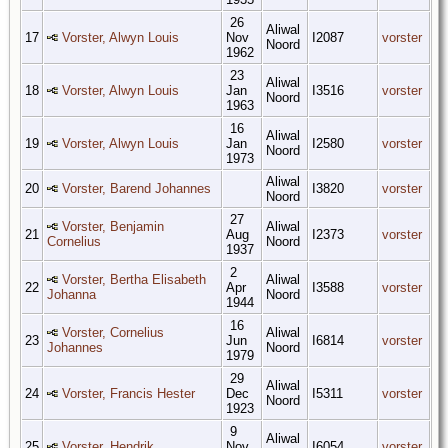
26
Aliwal
17
Vorster, Alwyn Louis
Nov
I2087
vorster
Noord
1962
23
Aliwal
18
Vorster, Alwyn Louis
Jan
I3516
vorster
Noord
1963
16
Aliwal
19
Vorster, Alwyn Louis
Jan
I2580
vorster
Noord
1973
Aliwal
20
Vorster, Barend Johannes
I3820
vorster
Noord
27
Vorster, Benjamin
Aliwal
21
Aug
I2373
vorster
Cornelius
Noord
1937
2
Vorster, Bertha Elisabeth
Aliwal
22
Apr
I3588
vorster
Johanna
Noord
1944
16
Vorster, Cornelius
Aliwal
23
Jun
I6814
vorster
Johannes
Noord
1979
29
Aliwal
24
Vorster, Francis Hester
Dec
I5311
vorster
Noord
1923
9
Aliwal
25
Vorster, Hendrik
Nov
I6054
vorster