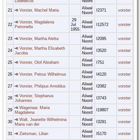
Lodewicus
Noord
Aliwal
21
Vorster, Machel Maria
I2371
vorster
Noord
29
Vorster, Magdalena
Aliwal
22
Jul
I12572
vorster
Petronella
Noord
1955
Aliwal
23
Vorster, Martha Aletta
I2095
vorster
Noord
Vorster, Martha Elisabeth
Aliwal
24
I3520
vorster
Jacoba
Noord
Aliwal
25
Vorster, Olof Abraham
I751
vorster
Noord
Aliwal
26
Vorster, Petrus Wilhelmus
I4120
vorster
Noord
Aliwal
27
Vorster, Philipus Arnoldus
I2082
vorster
Noord
Vorster, Stephanus
Aliwal
28
I3743
vorster
Johannes
Noord
Wagenaar, Maria
Aliwal
29
I19807
vorster
Magdalena
Noord
Walt, Jeanette Wilhelmina
Aliwal
30
I3291
vorster
Maria van der
Noord
Aliwal
31
Zietsman, Lilian
I5170
vorster
Noord