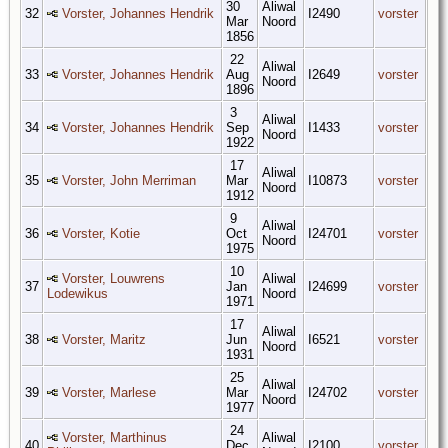
30
Aliwal
32
Vorster, Johannes Hendrik
I2490
vorster
Mar
Noord
1856
22
Aliwal
33
Vorster, Johannes Hendrik
Aug
I2649
vorster
Noord
1896
3
Aliwal
34
Vorster, Johannes Hendrik
Sep
I1433
vorster
Noord
1922
17
Aliwal
35
Vorster, John Merriman
Mar
I10873
vorster
Noord
1912
9
Aliwal
36
Vorster, Kotie
Oct
I24701
vorster
Noord
1975
10
Vorster, Louwrens
Aliwal
37
Jan
I24699
vorster
Lodewikus
Noord
1971
17
Aliwal
38
Vorster, Maritz
Jun
I6521
vorster
Noord
1931
25
Aliwal
39
Vorster, Marlese
Mar
I24702
vorster
Noord
1977
24
Vorster, Marthinus
Aliwal
40
Dec
I2100
vorster